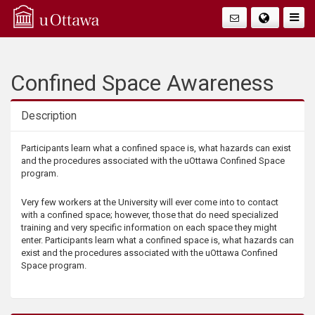
Q
Faire
Bascu
u
La
i
Confined Space Awareness
Navig
c
Description
k
Description
Participants learn what a confined space is, what hazards can exist
and the procedures associated with the uOttawa Confined Space
A
program.
c
Very few workers at the University will ever come into to contact
with a confined space; however, those that do need specialized
training and very specific information on each space they might
c
enter. Participants learn what a confined space is, what hazards can
exist and the procedures associated with the uOttawa Confined
e
Space program.
s