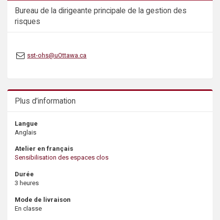
s
Bureau de la dirigeante principale de la gestion des
risques
sst-ohs@uOttawa.ca
Plus d’information
Langue
Anglais
Atelier en français
Sensibilisation des espaces clos
Durée
3 heures
Mode de livraison
En classe