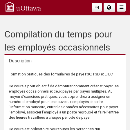
Q
Faire
Bascu
u
La
i
Compilation du temps pour
Navig
c
les employés occasionnels
k
Description
A
Description
Formation pratiques des formulaires de paye P3C, P3D et LTEC
c
Ce cours a pour objectif de démontrer comment créer et payer les
employés occasionnels et ceux payés par payes multiples. Au
c
moyen d’exercices pratiques, vous apprendrez à assigner un
numéro d’employé pour les nouveaux employés, inscrire
l’information bancaire, entrer les données nécessaires pour payer
e
l’employé, associer l’employé à un poste regroupé et faire l’entrée
des heures travaillées à chaque période de paye.
s
Ce cours est obligatoire pour toutes les personnes qui