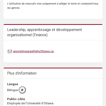
s
L’utilisation du masculin vise uniquement à alléger le texte et comprend tous
les genres.
Leadership, apprentissage et développement
organisationnel (Finance)
apprentissagerh@uOttawa.ca
Plus d’information
Langue
Bilingue
More
info
Public cible
Employés de l'Université d'Ottawa