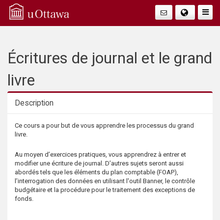
Q
Faire
Bascu
u
La
i
Écritures de journal et le grand
Navig
c
livre
k
Description
A
Description
Ce cours a pour but de vous apprendre les processus du grand
livre.
c
Au moyen d’exercices pratiques, vous apprendrez à entrer et
c
modifier une écriture de journal. D’autres sujets seront aussi
abordés tels que les éléments du plan comptable (FOAP),
l’interrogation des données en utilisant l'outil Banner, le contrôle
e
budgétaire et la procédure pour le traitement des exceptions de
fonds.
s