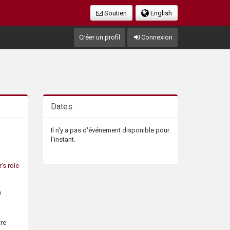
Soutien
English
Créer un profil
Connexion
Dates
Il n'y a pas d'événement disponible pour
l'instant.
's role
a
tre