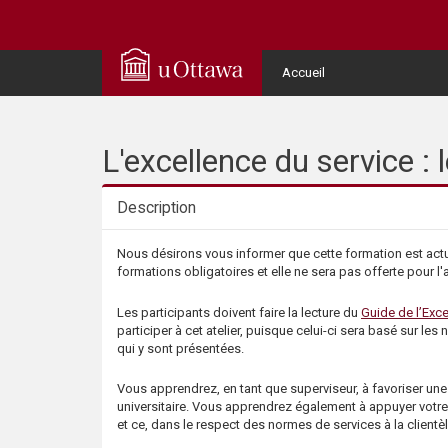
Q
u
User
Accueil
Menu
i
c
L'excellence du service : 
k
Description
A
Description
Nous désirons vous informer que cette formation est actue
formations obligatoires et elle ne sera pas offerte pour 
c
Les participants doivent faire la lecture du
Guide de l’Exce
c
participer à cet atelier, puisque celui-ci sera basé sur le
qui y sont présentées.
e
Vous apprendrez, en tant que superviseur, à favoriser une
universitaire. Vous apprendrez également à appuyer votre 
s
et ce, dans le respect des normes de services à la clientèl