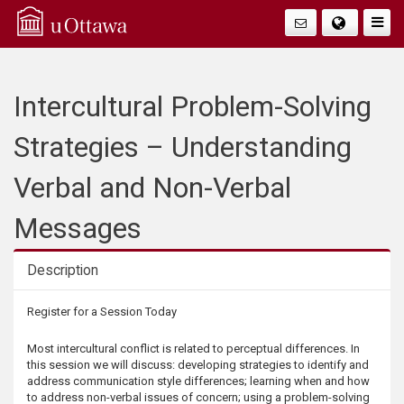
Q
Faire
Bascu
u
La
i
Intercultural Problem-Solving
Navig
c
Strategies – Understanding
k
Verbal and Non-Verbal
A
Messages
c
Description
c
Description
Register for a Session Today
e
Most intercultural conflict is related to perceptual differences. In
this session we will discuss: developing strategies to identify and
s
address communication style differences; learning when and how
to address non-verbal issues of concern; using a problem-solving