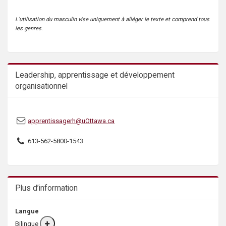
s
L’utilisation du masculin vise uniquement à alléger le texte et comprend tous
les genres.
Leadership, apprentissage et développement
organisationnel
apprentissagerh@uOttawa.ca
613-562-5800-1543
Plus d’information
Langue
Bilingue
More