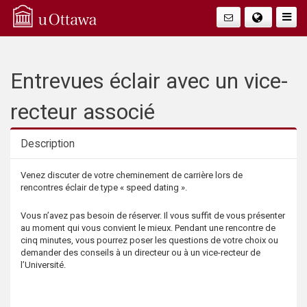
Q
Faire
Bascu
u
La
i
Entrevues éclair avec un vice-
Navig
c
recteur associé
k
Description
A
Description
Venez discuter de votre cheminement de carrière lors de
rencontres éclair de type « speed dating ».
c
Vous n’avez pas besoin de réserver. Il vous suffit de vous présenter
c
au moment qui vous convient le mieux. Pendant une rencontre de
cinq minutes, vous pourrez poser les questions de votre choix ou
demander des conseils à un directeur ou à un vice-recteur de
e
l’Université.
s