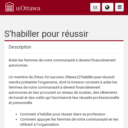
Q
Faire
Bascu
u
La
i
S’habiller pour réussir
Navig
c
Description
k
Description
Aider les femmes de notre communauté à devenir financièrement
autonomes
A
Un membre de
Dress for success Ottawa
(
S’habiller pour réussir
)
c
viendra présenter l’organisme, dont la mission consiste à aider les
femmes de notre communauté à devenir financièrement
autonomes en leur procurant un réseau de soutien, des vêtements
c
de travail et des outils qui favoriseront leur réussite professionnelle
et personnelle.
e
Comment s'habiller pour réussir dans sa profession
s
Comment appuyer les femmes de notre communauté en les
référant à l'organisation