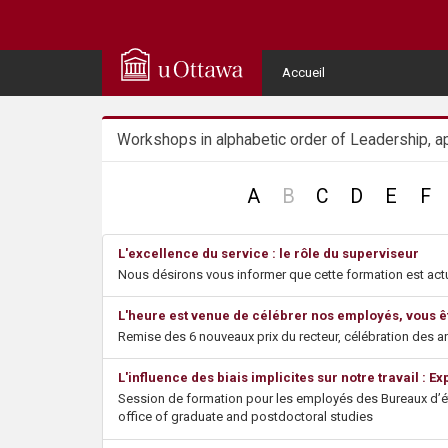
Q
u
User
Accueil
Menu
i
Workshops in alphabetic order of Leadership, 
c
k
no
A
B
C
D
E
F
record
A
L'excellence du service : le rôle du superviseur
Nous désirons vous informer que cette formation est actue
c
L'heure est venue de célébrer nos employés, vous êt
c
Remise des 6 nouveaux prix du recteur, célébration des an
e
L'influence des biais implicites sur notre travail : 
Session de formation pour les employés des Bureaux d’ét
s
office of graduate and postdoctoral studies