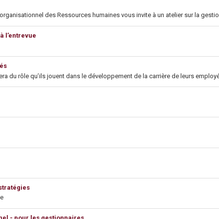
ganisationnel des Ressources humaines vous invite à un atelier sur la gestion
à l’entrevue
yés
itera du rôle qu’ils jouent dans le développement de la carrière de leurs empl
stratégies
pe
el - pour les gestionnaires