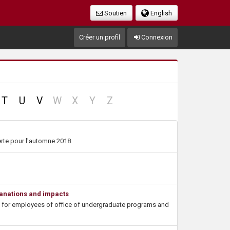
Soutien
English
Créer un profil
Connexion
no
no
no
no
T
U
V
W
X
Y
Z
record
record
record
record
erte pour l'automne 2018.
planations and impacts
n for employees of office of undergraduate programs and