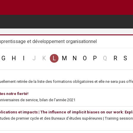
apprentissage et développement organisationnel
no
no
no
G
H
I
J
K
L
M
N
O
P
Q
R
S
record
record
record
llement retirée de la liste des formations obligatoires et elle ne sera pas off
es notre fierté!
niversaires de service, bilan de l'année 2021
Explications et impacts | The influence of implicit biases on our work: Ex
udes de premier cycle et des Bureaux d’études supérieures | Training sessio