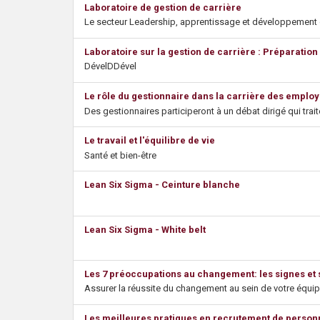
Laboratoire de gestion de carrière
s
Le secteur Leadership, apprentissage et développement or
Laboratoire sur la gestion de carrière : Préparation 
DévelDDével
Le rôle du gestionnaire dans la carrière des emplo
Des gestionnaires participeront à un débat dirigé qui tra
Le travail et l'équilibre de vie
Santé et bien-être
Lean Six Sigma - Ceinture blanche
Lean Six Sigma - White belt
Les 7 préoccupations au changement: les signes et 
Assurer la réussite du changement au sein de votre équi
Les meilleures pratiques en recrutement de personn