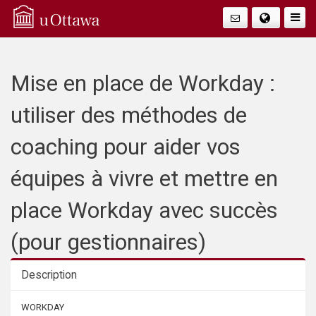
Q
Togg
Navig
u
i
Mise en place de Workday :
c
utiliser des méthodes de
k
coaching pour aider vos
A
équipes à vivre et mettre en
c
place Workday avec succès
c
(pour gestionnaires)
e
Description
s
Description
WORKDAY