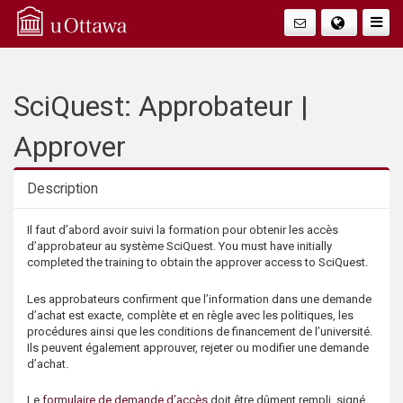
Q
Togg
Navig
u
i
SciQuest: Approbateur |
c
Approver
k
Description
A
Description
Il faut d’abord avoir suivi la formation pour obtenir les accès
d’approbateur au système SciQuest. You must have initially
c
completed the training to obtain the approver access to SciQuest.
c
Les approbateurs confirment que l’information dans une demande
d’achat est exacte, complète et en règle avec les politiques, les
procédures ainsi que les conditions de financement de l’université.
e
Ils peuvent également approuver, rejeter ou modifier une demande
d’achat.
s
Le
formulaire de demande d’accès
doit être dûment rempli, signé