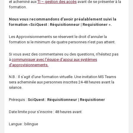
et acheminé aux
TI – gestion des accès
avant de se présenter à la
s
formation.
Nous vous recommandons d'avoir préalablement suivi la
formation
«
SciQuest : Réquisitionneur | Requisitioner ».
Les Approvisionnements se réservent le droit d’annuler la
formation si le minimum de quatre personnes n’est pas atteint.
Si vous avez des commentaires ou des questions, n’hésitez pas
à
communiquer avec l’équipe d’appui aux systèmes
d’approvisionnements.
N.B. : Il s’agit d’une formation virtuelle. Une invitation MS Teams
sera acheminée aux personnes inscrites 24-48 heures avant la
séance.
Prérequis :
SciQuest : Réquisitionneur | Requisitioner
Date limite pour s’inscrire : 48 heures avant
Langue : bilingue