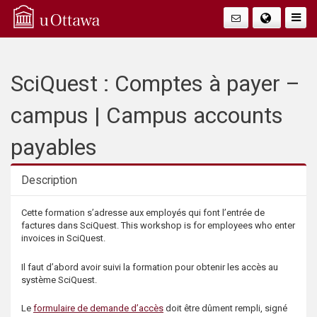
Q
Togg
Navig
u
i
SciQuest : Comptes à payer –
c
campus | Campus accounts
k
payables
A
Description
c
Description
Cette formation s’adresse aux employés qui font l’entrée de
factures dans SciQuest. This workshop is for employees who enter
c
invoices in SciQuest.
e
Il faut d’abord avoir suivi la formation pour obtenir les accès au
système SciQuest.
s
Le
formulaire de demande d’accès
doit être dûment rempli, signé