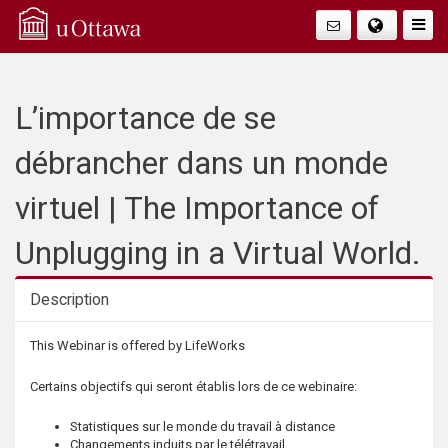
Q
Togg
Navig
u
i
L’importance de se
c
débrancher dans un monde
k
virtuel | The Importance of
A
Unplugging in a Virtual World.
c
Description
c
Description
This Webinar is offered by LifeWorks
e
Certains objectifs qui seront établis lors de ce webinaire:
s
Statistiques sur le monde du travail à distance
Changements induits par le télétravail