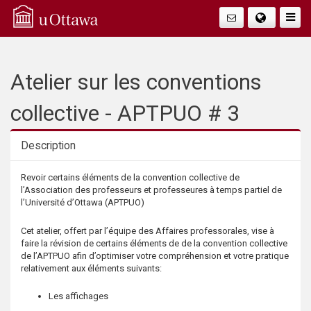
Q
Togg
Navig
u
i
Atelier sur les conventions
c
collective - APTPUO # 3
k
Description
A
Description
Revoir certains éléments de la convention collective de
l’Association des professeurs et professeures à temps partiel de
c
l’Université d’Ottawa (APTPUO)
c
Cet atelier, offert par l’équipe des Affaires professorales, vise à
faire la révision de certains éléments de de la convention collective
de l’APTPUO afin d’optimiser votre compréhension et votre pratique
e
relativement aux éléments suivants:
s
Les affichages