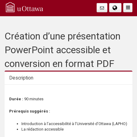
Q
Togg
Navig
u
i
Création d’une présentation
c
PowerPoint accessible et
k
conversion en format PDF
A
Description
c
Description
Durée :
90 minutes
c
Prérequis suggérés :
e
Introduction à l’accessibilité à l’Université d’Ottawa (LAPHO)
s
La rédaction accessible