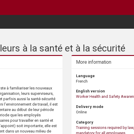
leurs à la santé et à la sécurité
More information
Language
French
iste à familiariser les nouveaux
English version
organisation, leurs superviseurs,
Worker Health and Safety Aware
 et parfois aussi la santé-sécurité
 l’environnement de travail, il est
Delivery mode
entaire au début de leur période
Online
période que les employés
res pour travailler en santé et
Category
’appoint) soit importante, elle est
Training sessions required by law
nt dans un nouveau milieu de
mandatory for all employees