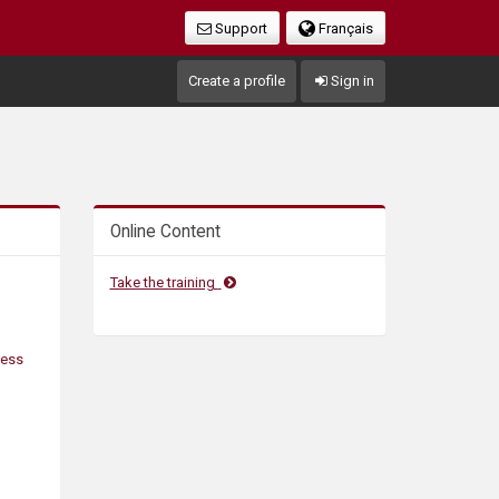
Support
Français
Create a profile
Sign in
Online Content
Take the training
ness
,