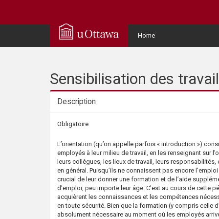
Q
u
User
Home
Menu
i
c
Sensibilisation des travail
k
Description
A
Description
Obligatoire
c
L’orientation (qu’on appelle parfois « introduction ») cons
employés à leur milieu de travail, en les renseignant sur l’
c
leurs collègues, les lieux de travail, leurs responsabilités,
en général. Puisqu’ils ne connaissent pas encore l’emploi ni
crucial de leur donner une formation et de l’aide supplém
e
d’emploi, peu importe leur âge. C’est au cours de cette 
acquièrent les connaissances et les compétences nécessai
s
en toute sécurité. Bien que la formation (y compris celle d
absolument nécessaire au moment où les employés arrive