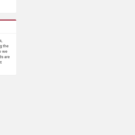
s,
g the
o we
ds are
ct