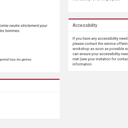
Accessibility
forme neutre strictement pour
e les hommes.
If you have any accessibility need
please contact the service offerin
workshop as soon as possible s
can ensure your accessibility nee
met (see your invitation for conta
mprend tous les genres.
information