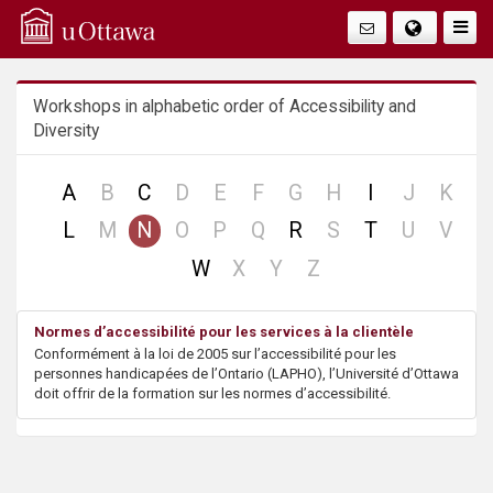
Q
Togg
Navig
u
Workshops in alphabetic order of Accessibility and
i
Diversity
c
no
no
no
no
no
no
no
no
A
B
C
D
E
F
G
H
I
J
K
k
record
record
record
record
record
record
record
reco
no
no
no
no
no
no
no
L
M
N
O
P
Q
R
S
T
U
V
record
record
record
record
record
record
reco
A
no
no
no
W
X
Y
Z
record
record
record
c
Normes d’accessibilité pour les services à la clientèle
Conformément à la loi de 2005 sur l’accessibilité pour les
c
personnes handicapées de l’Ontario (LAPHO), l’Université d’Ottawa
doit offrir de la formation sur les normes d’accessibilité.
e
s