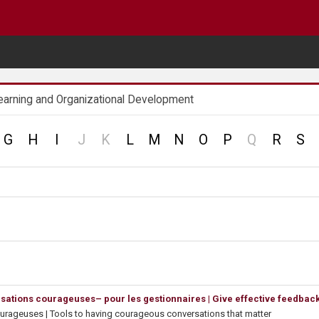
earning and Organizational Development
no
no
no
G
H
I
J
K
L
M
N
O
P
Q
R
S
record
record
record
rsations courageuses– pour les gestionnaires | Give effective feedba
ourageuses | Tools to having courageous conversations that matter