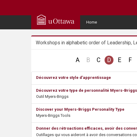
Q
u
User
Home
Menu
i
Workshops in alphabetic order of Leadership, L
c
k
no
A
B
C
D
E
F
record
A
Découvrez votre style d’apprentissage
c
Découvrez votre type de personnalité Myers-Briggs
Outil Myers-Briggs
c
Discover your Myers-Briggs Personality Type
e
Myers-Briggs Tools
s
Donner des rétroactions efficaces, avoir des conve
Outillages qui vous aideront à avoir des conversations c